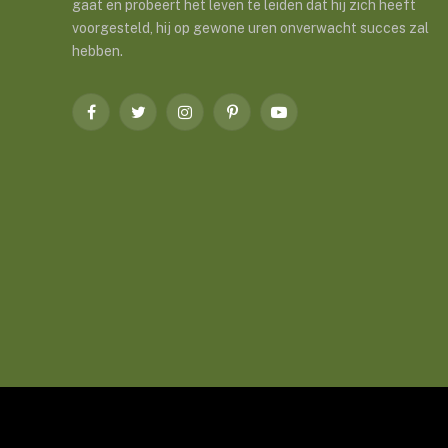
gaat en probeert het leven te leiden dat hij zich heeft
voorgesteld, hij op gewone uren onverwacht succes zal
hebben.
Facebook
Twitter
Instagram
Pinterest
YouTube