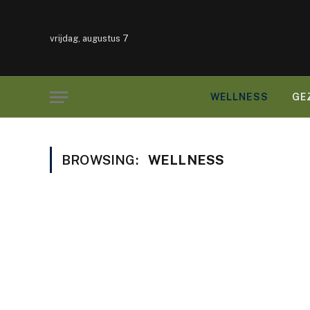
vrijdag, augustus 7
WELLNESS
GE
BROWSING:
WELLNESS