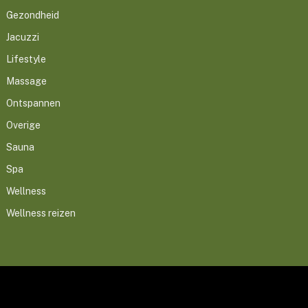
Gezondheid
Jacuzzi
Lifestyle
Massage
Ontspannen
Overige
Sauna
Spa
Wellness
Wellness reizen